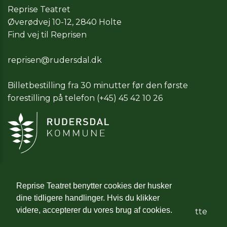
Reprise Teatret
Øverødvej 10-12, 2840 Holte
Find vej til Reprisen
reprisen@rudersdal.dk
Billetbestilling fra 30 minutter før den første
forestilling på telefon
(+45) 45 42 10 26
Reprise Teatret benytter cookies der husker
dine tidligere handlinger. Hvis du klikker
Reprise Teatret er medlem af
Artcinema
videre, accepterer du vores brug af cookies.
Foreningen
,
Europa Cinemas
og modtager støtte
Læs mere
fra
Det Danske Filminstitut